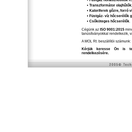
•
Füstgáz hőhasznosítók
ko
•
Transzformátor olajhűtők
•
Kaloriferek gőzre, forró v
•
Füstgáz- víz hőcserélők
•
Csőköteges hőcserélők
.
Cégünk az
ISO 9001:2015
mino
tanúsítványokkal rendelkezik, v
A MOL Rt. beszállítói számunk:
Kérjük keresse Ön is ter
rendelkezésére.