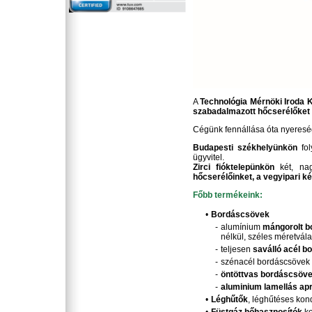
A
Technológia Mérnöki Iroda K
szabadalmazott hőcserélőket
Cégünk fennállása óta nyeresé
Budapesti székhelyünkön
fol
ügyvitel.
Zirci fióktelepünkön
két, nag
hőcserélőinket, a vegyipari 
Főbb termékeink:
•
Bordáscsövek
-
alumínium
mángorolt b
nélkül, széles méretvál
-
teljesen
saválló acél 
-
szénacél bordáscsövek h
-
öntöttvas bordáscsöv
-
aluminium lamellás ap
•
Léghűtők
, léghűtéses kond